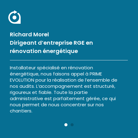
Richard Morel
Ag
Dirigeant d’entreprise RGE en
Pa
rénovation énergétique
J’
EV
Installateur spécialisé en rénovation
ré
énergétique, nous faisons appel à PRIME
d’
EVOLUTION pour la réalisation de l’ensemble de
con
nos audits. L’accompagnement est structuré,
es
rigoureux et fiable. Toute la partie
san
administrative est parfaitement gérée, ce qui
nous permet de nous concentrer sur nos
chantiers.