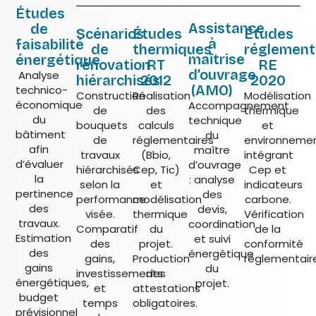
Études
Assistance
de
Scénarios
Études
Études
à
faisabilité
de
thermiques
réglement
maîtrise
énergétique
rénovation
RT
RE
d’ouvrage
Analyse
hiérarchisés
2012
2020
(AMO)
technico-
Construction
Réalisation
Modélisation
économique
Accompagnement
de
des
thermique
du
technique
bouquets
calculs
et
bâtiment
du
de
réglementaires
environneme
afin
maître
travaux
(Bbio,
intégrant
d’évaluer
d’ouvrage
hiérarchisés
Cep, Tic)
Cep et
la
: analyse
selon la
et
indicateurs
pertinence
des
performance
modélisation
carbone.
des
devis,
visée.
thermique
Vérification
travaux.
coordination
Comparatif
du
de la
Estimation
et suivi
des
projet.
conformité
des
énergétique
gains,
Production
réglementair
gains
du
investissements
des
énergétiques,
projet.
et
attestations
budget
temps
obligatoires.
prévisionnel