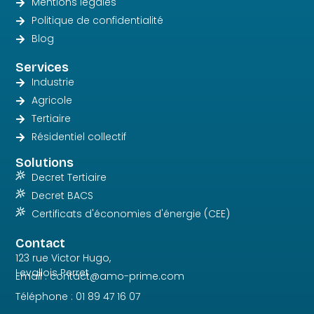
Mentions légales
Politique de confidentialité
Blog
Services
Industrie
Agricole
Tertiaire
Résidentiel collectif
Solutions
Decret Tertiaire
Decret BACS
Certificats d'économies d'énergie (CEE)
Contact
123 rue Victor Hugo,
Levallois Perret
Email : contact@amo-prime.com
Téléphone : 01 89 47 16 07